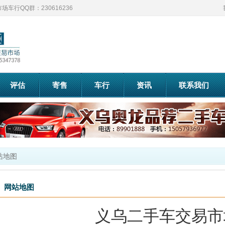
车行QQ群：230616236
评估
寄售
车行
资讯
联系我们
站地图
网站地图
义乌二手车交易市