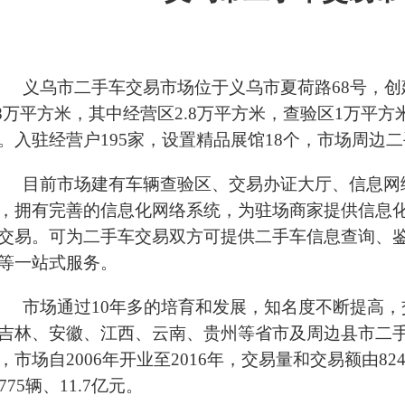
义乌市二手车交易市场位于义乌市夏荷路
68
号，创
8
万平方米，其中经营区
2.8
万平方米，查验区
1
万平方
。入驻经营户
195
家，设置精品展馆
18
个，市场周边二
目前市场建有车辆查验区、交易办证大厅、信息网
，拥有完善的信息化网络系统，为驻场商家提供信息
交易。可为二手车交易双方可提供二手车信息查询、
等一站式服务。
市场通过
10
年多的培育和发展，知名度不断提高，
吉林、安徽、江西、云南、贵州等省市及周边县市二
，市场自
2006
年开业至
2016
年，交易量和交易额由
82
775
辆、
11.7
亿元。