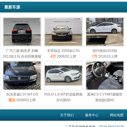
最新车源
广汽三菱 帕杰罗.劲畅
丰田锐志 2006款2.5V
现代领动2016款
2013款3.0L自动四驱旗舰
4万
2006/02上牌
7万
2016/10上牌
版
11.3万
2014/06上牌
别克君威2.0T-MT-GS
POLO-1.6-MT舒适版两厢
翼神2.0-CVT/MT旗舰型
面议
2006/02上牌
京Ⅴ(国Ⅳ)
致炫版(国Ⅳ)
6.6万
2016/10上牌
3.8万
2010/06上牌
关于我们
服务中心
网站地图