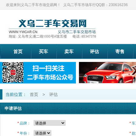
欢迎来到义乌二手车市场交易网！
义乌二手车市场车行QQ群：230616236
首页
买车
卖车
评估
寄售
当前位置：
首页
>
评估
申请评估
*
品牌：
*
车
*
年份：
*
款