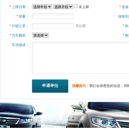
*
上牌日期：
未上牌
*
变速
*
排量：
保险到
*
行驶公里：
万公里
*
姓
*
汽车颜色：
*
电
车况描述：
温馨提示：
我们会保密您的信息，同