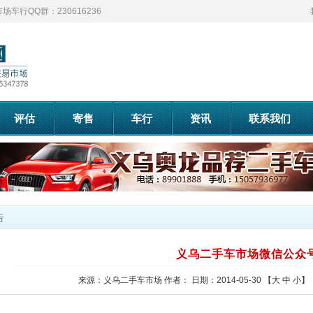
车行QQ群：230616236
评估
寄售
车行
资讯
联系我们
告
义乌二手车市场微信公众
来源：义乌二手车市场
作者：
日期：2014-05-30
【
大
中
小
】