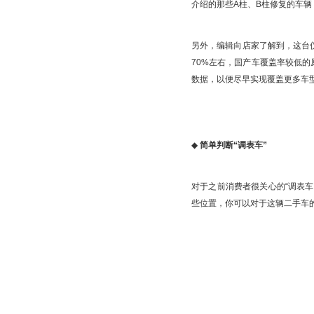
介绍的那些A柱、B柱修复的车
另外，编辑向店家了解到，这台
70%左右，国产车覆盖率较低
数据，以便尽早实现覆盖更多车
◆
简单判断“调表车”
对于之前消费者很关心的“调表
些位置，你可以对于这辆二手车